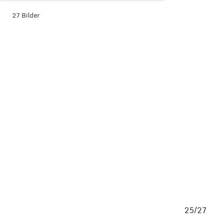
27 Bilder
BILDER-ÜBERSICHT ANZEIGEN
/27
25/27