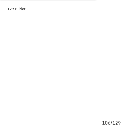
129 Bilder
BILDER-ÜBERSICHT ANZEIGEN
129
106/129