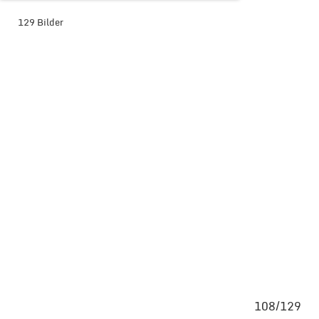
129 Bilder
BILDER-ÜBERSICHT ANZEIGEN
129
108/129