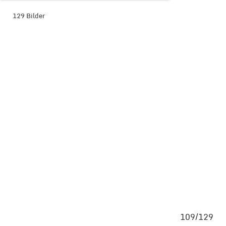
129 Bilder
BILDER-ÜBERSICHT ANZEIGEN
129
109/129