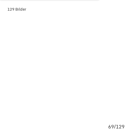
129 Bilder
BILDER-ÜBERSICHT ANZEIGEN
129
69/129