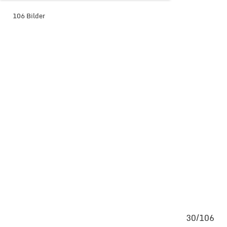
106 Bilder
BILDER-ÜBERSICHT ANZEIGEN
106
30/106