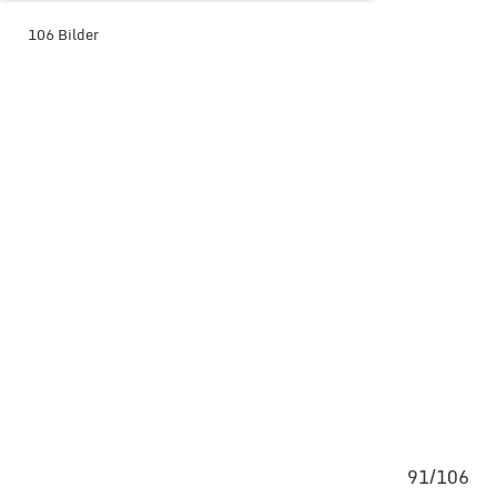
106 Bilder
BILDER-ÜBERSICHT ANZEIGEN
106
91/106