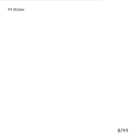
99 Bilder
BILDER-ÜBERSICHT ANZEIGEN
/99
8/99