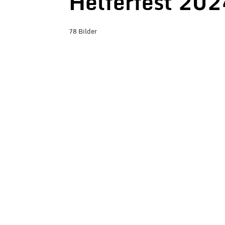
Helferfest 202
78 Bilder
BILDER-ÜBERSICHT ANZEIGEN