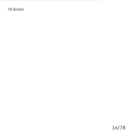
78 Bilder
BILDER-ÜBERSICHT ANZEIGEN
/78
16/78