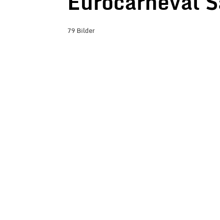
Eurocarneval 
79 Bilder
BILDER-ÜBERSICHT ANZEIGEN