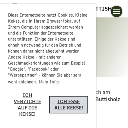
GLOGGERESCHRÄNZER BUTTISHOLZ
Diese Internetseite nutzt Cookies. Kleine
Kekse, die in Ihrem Browser lokal auf
Ihrem Computer abgespeichert werden
und die Funktion der Internetseite
unterstützen. Einige der Kekse sind
Carneval
ohnehin notwendig für den Betrieb und
können daher nicht abgelehnt werden.
Andere Kekse - mit anderen
Geschmacksrichtungen wie zum Bespiel
"Google", "Facebook" oder
"Werbepartner" - können Sie aber sehr
wohl ablehnen.
Mehr Infos
Wir freuen uns schon jetzt darauf, euch am
ICH
Carneval 27 am 30. Januar 2027 in Buttisholz
VERZICHTE
ICH ESSE
zu begrüssen!
AUF DIE
ALLE KEKSE!
KEKSE!